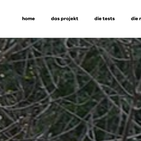
home
das projekt
die tests
die