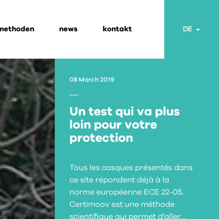
 methoden
news
kontakt
Togg
DE
08 March 2019
Un test qui va plus
loin pour votre
protection
Tous les casques présentés dans
ce site répondent déjà à la
norme européenne ECE 22-05.
Certimoov est une méthode
scientifique qui permet d’aller…