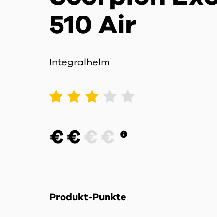
510 Air
Integralhelm
1
2
3
4
5
€
€
€
€
Produkt-Punkte