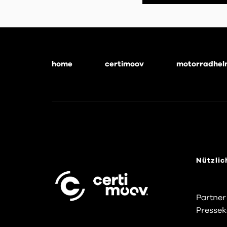
home
certimoov
motorradhel
Footer
menu
Nützlic
Partner
Pressek