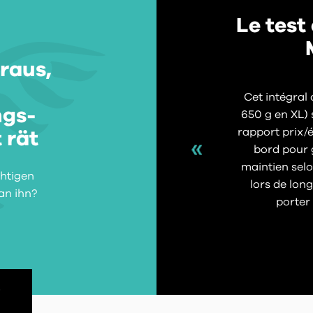
Le test
raus,
Cet intégral
ngs-
650 g en XL) 
rapport prix/
 rät
bord pour g
maintien selo
htigen
lors de long
an ihn?
porter