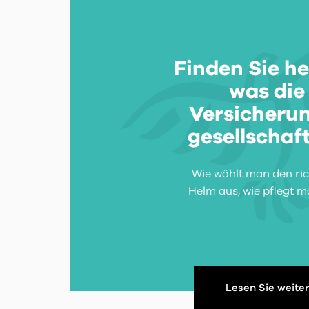
Finden Sie he
was die
Versicheru
gesellschaft
Wie wählt man den ric
Helm aus, wie pflegt m
Lesen Sie weiter