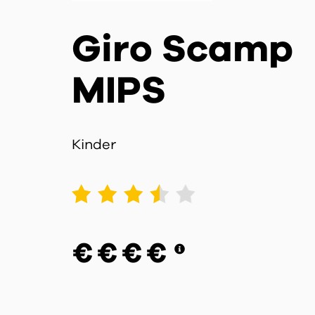
Giro Scamp
MIPS
Kinder
1
2
3
4
5
€
€
€
€