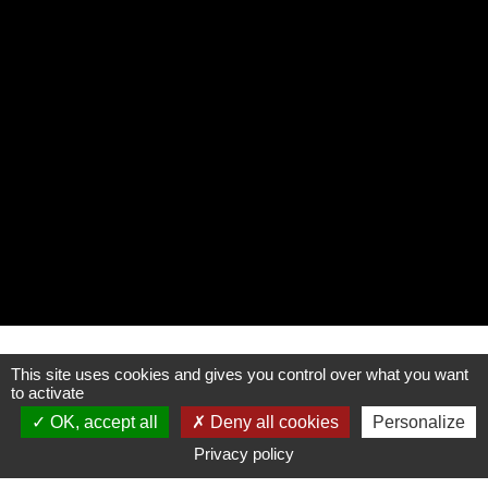
This site uses cookies and gives you control over what you want
Verlagsdaten
to activate
OK, accept all
Deny all cookies
Personalize
Mutuelle des Motards (Biker-Mutual-
Privacy policy
Versicherungsgesellschaft) mit Sitz in