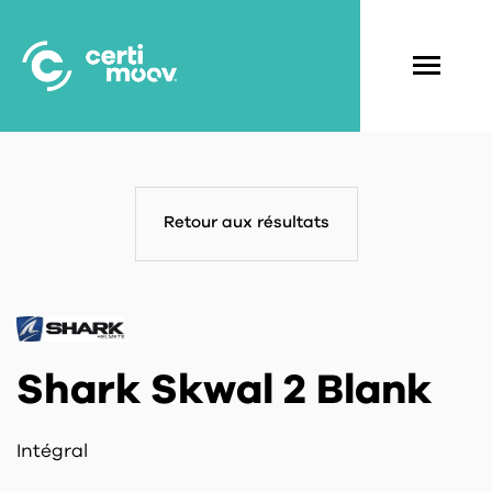
Aller
au
contenu
Navigati
principal
principal
Retour aux résultats
Shark Skwal 2 Blank
Intégral