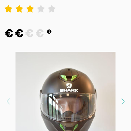
1
2
3
4
5
€
€
€
€