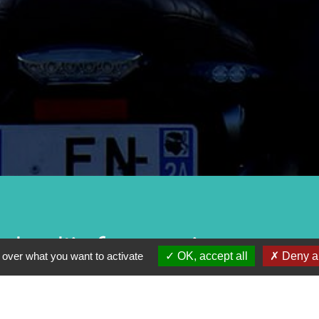
de d'informations
 over what you want to activate
OK, accept all
Deny al
 remplissez