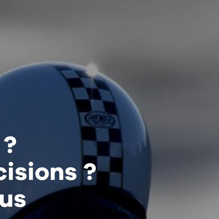
 ?
isions ?
us