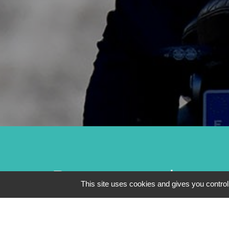
Pour toute deman
This site uses cookies and gives you control
complémentaires,
notre formulaire