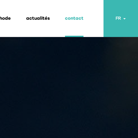
thode
actualités
contact
Toggl
FR