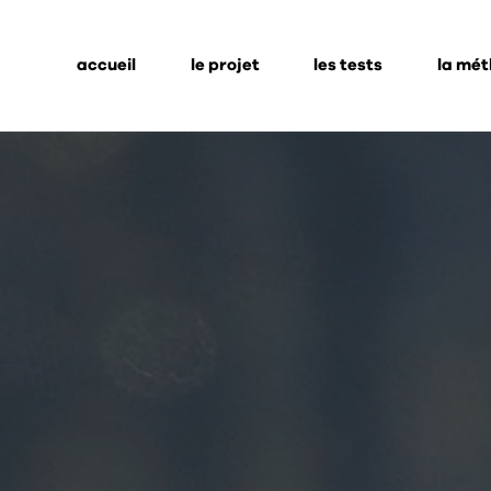
accueil
le projet
les tests
la mé