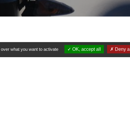
 over what you want to activate
OK, accept all
Deny al
t presse,
tion de la
 tient à