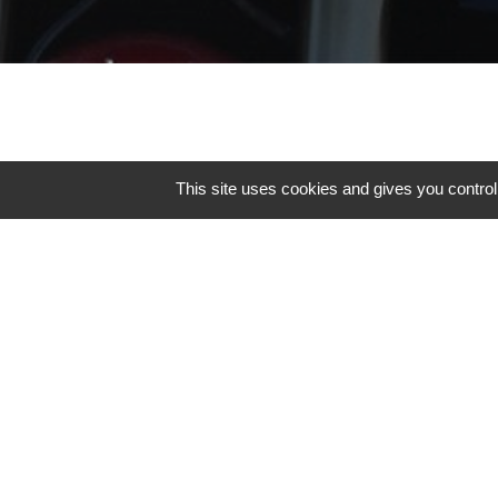
This site uses cookies and gives you control
Pour tout renseignemen
la direction communica
Mutuelle Des Motards se
votre disposition.
Par email :
presse@amdm.fr