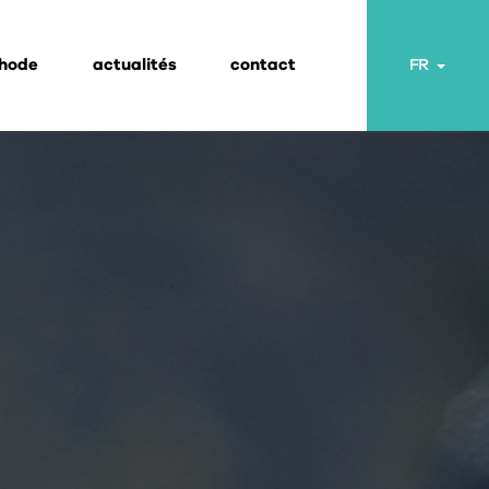
thode
actualités
contact
Toggl
FR