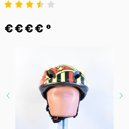
1
2
3
4
5
€
€
€
€