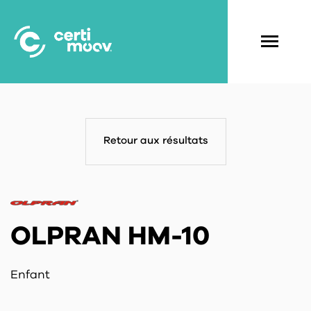
Aller
au
contenu
Navigati
principal
principal
Retour aux résultats
OLPRAN HM-10
Enfant