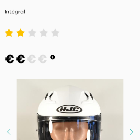
Intégral
1
2
3
4
5
€
€
€
€