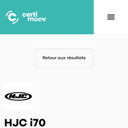
Aller
au
contenu
Navigati
principal
principal
Retour aux résultats
HJC i70