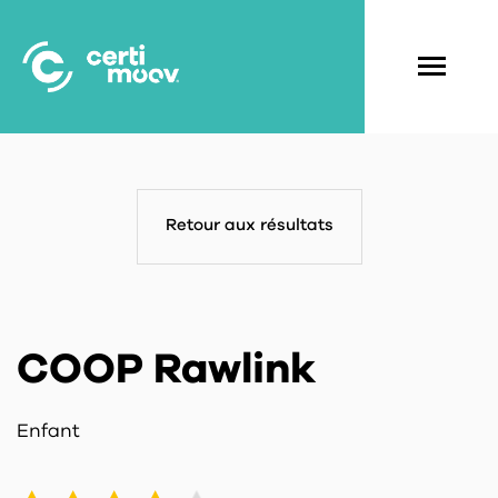
Aller
au
contenu
Navigati
principal
principal
Retour aux résultats
COOP Rawlink
Enfant