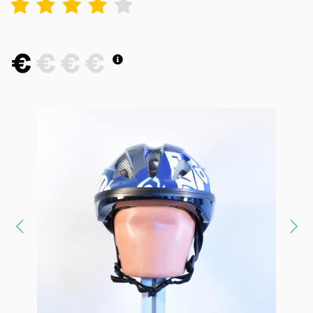
1
2
3
4
5
€
€
€
€