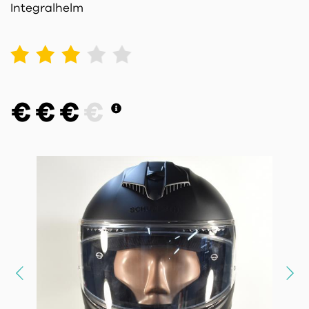
Integralhelm
1
2
3
4
5
€
€
€
€