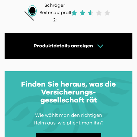
Schräger
Seitenaufprall
2:
Produktdetails anzeigen
Finden Sie heraus, was die
Versicherungs-
gesellschaft rät
Wie wählt man den richtigen
Helm aus, wie pflegt man ihn?