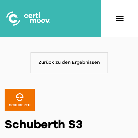
Skip
to
main
Navigati
content
principal
Zurück zu den Ergebnissen
Schuberth S3