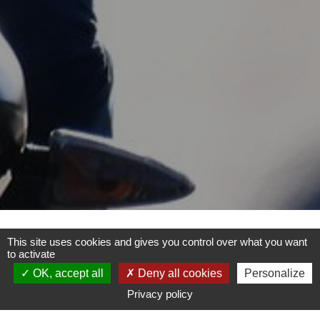
This site uses cookies and gives you control over what you want
to activate
Für Presseanfragen wenden Sie
OK, accept all
Deny all cookies
Personalize
sich bitte an die von der Biker
Privacy policy
Mutual Insurance Company