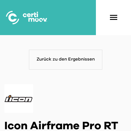
Skip
to
main
Navigati
content
principal
Zurück zu den Ergebnissen
Icon Airframe Pro RT