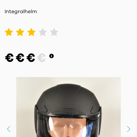
Integralhelm
1
2
3
4
5
€
€
€
€