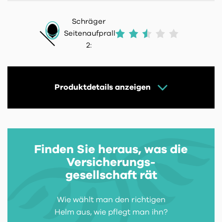
Schräger
Seitenaufprall
2:
Produktdetails anzeigen
Finden Sie heraus, was die
Versicherungs-
gesellschaft rät
Wie wählt man den richtigen
Helm aus, wie pflegt man ihn?