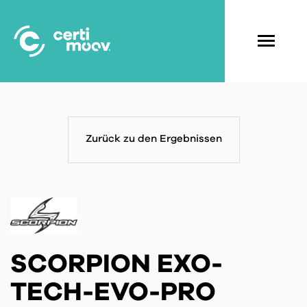
Skip
to
main
Navigati
content
principal
Zurück zu den Ergebnissen
SCORPION EXO-
TECH-EVO-PRO