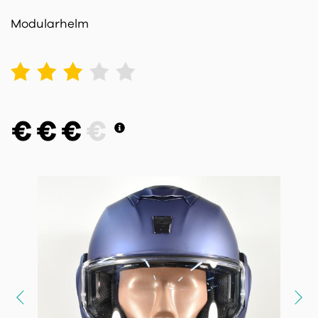
Modularhelm
1
2
3
4
5
€
€
€
€