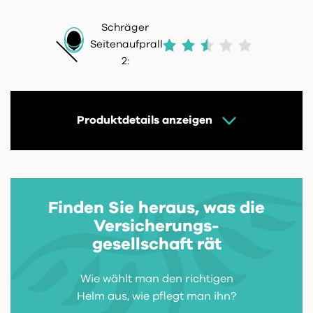
Schräger
Seitenaufprall
2:
Produktdetails anzeigen
Finden Sie heraus, was die
Versicherungs-
gesellschaft rät
Wie wählt man den richtigen
Helm aus, wie pflegt man ihn?