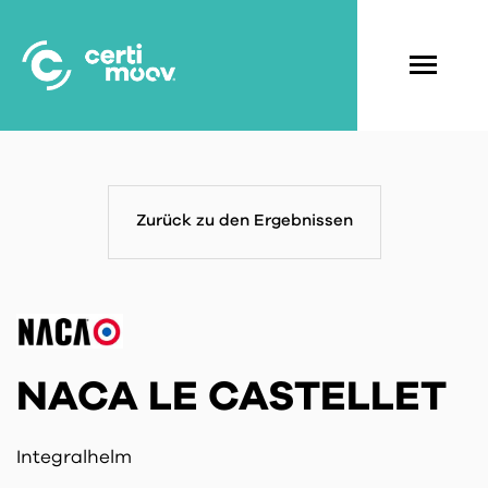
Skip
to
main
Navigati
content
principal
Zurück zu den Ergebnissen
NACA LE CASTELLET
Integralhelm