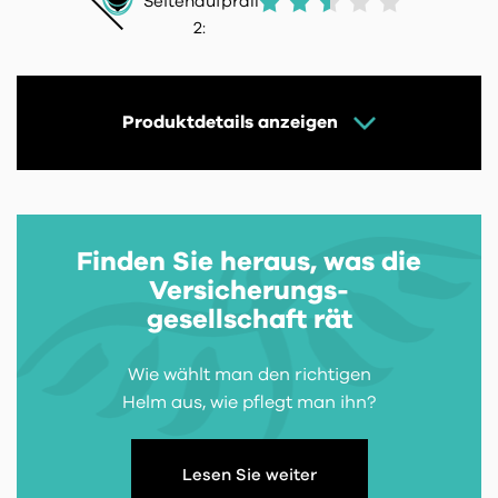
Seitenaufprall
2:
Produktdetails anzeigen
Finden Sie heraus, was die
Versicherungs-
gesellschaft rät
Wie wählt man den richtigen
Helm aus, wie pflegt man ihn?
Lesen Sie weiter