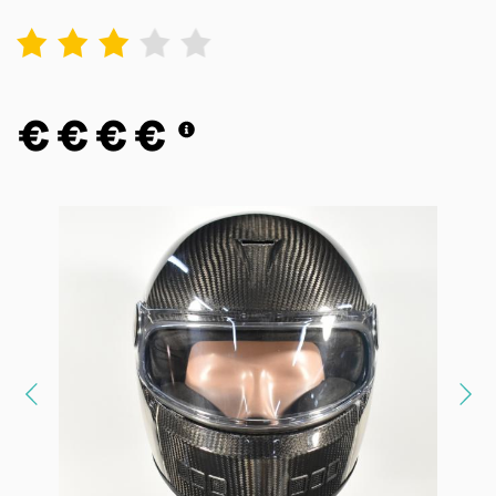
1
2
3
4
5
€
€
€
€