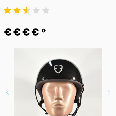
1
2
3
4
5
€
€
€
€