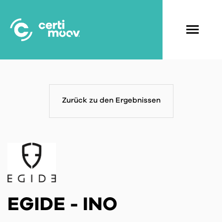
Skip
to
main
Navigati
content
principal
Zurück zu den Ergebnissen
EGIDE - INO