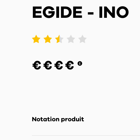
EGIDE - INO
1
2
3
4
5
€
€
€
€
Notation produit