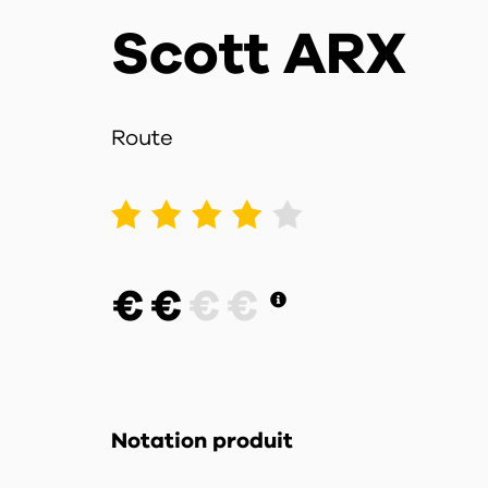
Scott ARX
Route
1
2
3
4
5
€
€
€
€
Notation produit