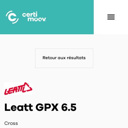
Aller
au
contenu
Navigati
principal
principal
Retour aux résultats
Leatt GPX 6.5
Cross