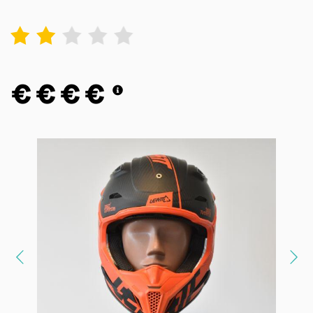
1
2
3
4
5
€
€
€
€