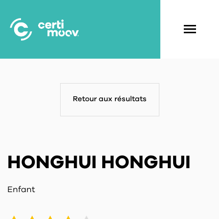
Aller
au
contenu
Navigati
principal
principal
Retour aux résultats
HONGHUI HONGHUI
Enfant