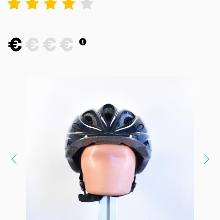
1
2
3
4
5
€
€
€
€