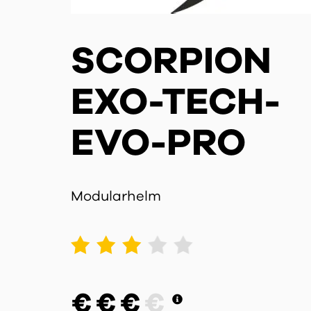
SCORPION
EXO-TECH-
EVO-PRO
Modularhelm
1
2
3
4
5
€
€
€
€