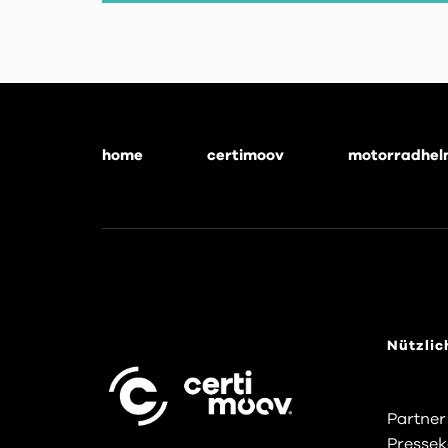
home
certimoov
motorradhel
Footer
menu
Nützlic
Partner
Pressek