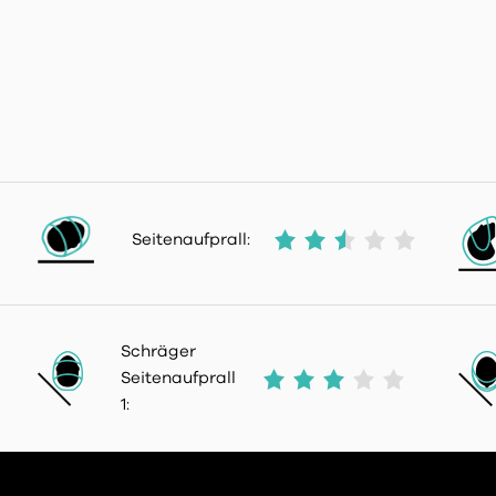
Seitenaufprall:
Schräger
Seitenaufprall
1: