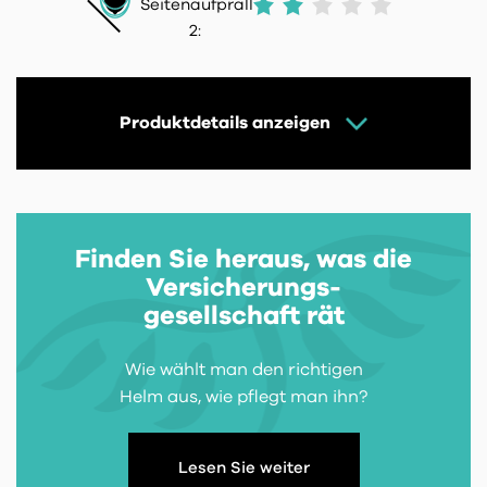
Seitenaufprall
2:
Produktdetails anzeigen
Finden Sie heraus, was die
Versicherungs-
gesellschaft rät
Wie wählt man den richtigen
Helm aus, wie pflegt man ihn?
Lesen Sie weiter