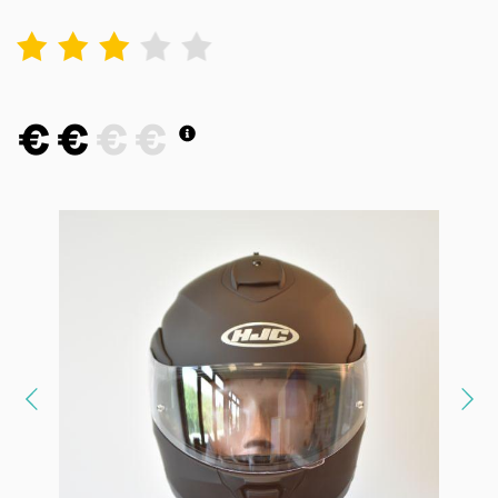
1
2
3
4
5
€
€
€
€