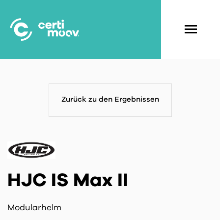
Skip
to
main
Navigati
content
principal
Zurück zu den Ergebnissen
HJC IS Max II
Modularhelm