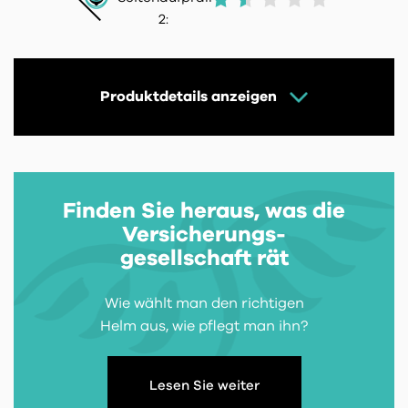
2:
Produktdetails anzeigen
Finden Sie heraus, was die
Versicherungs-
gesellschaft rät
Wie wählt man den richtigen
Helm aus, wie pflegt man ihn?
Lesen Sie weiter