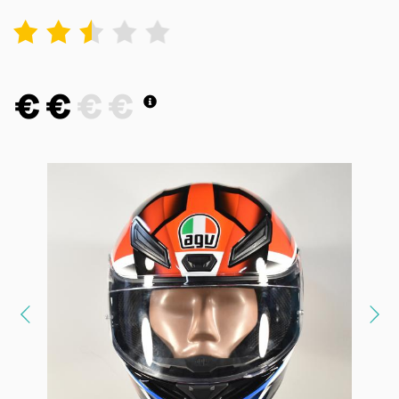
1
2
3
4
5
€
€
€
€