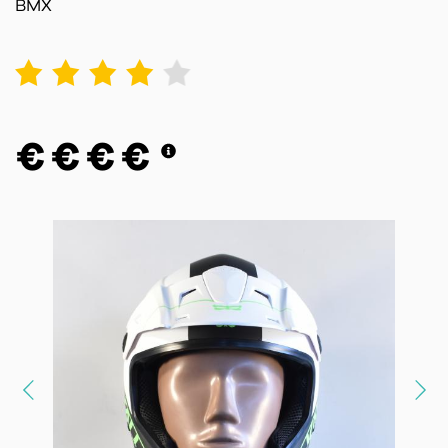
BMX
1
2
3
4
5
€
€
€
€