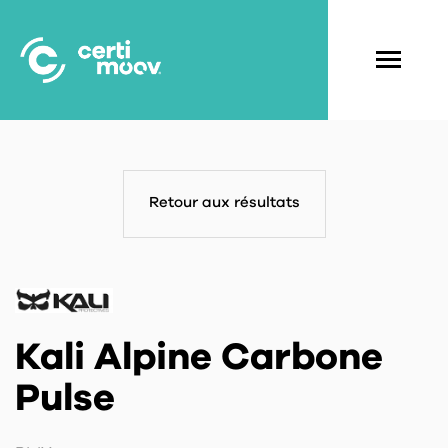
Aller
au
contenu
Navigati
principal
principal
Retour aux résultats
Kali Alpine Carbone
Pulse