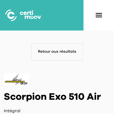
Aller
au
contenu
Navigati
principal
principal
Retour aux résultats
Scorpion Exo 510 Air
Intégral