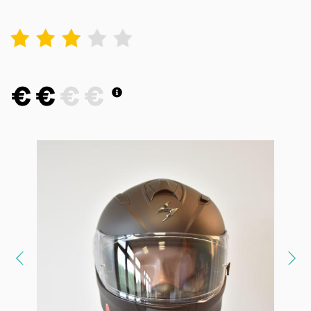
1
2
3
4
5
€
€
€
€