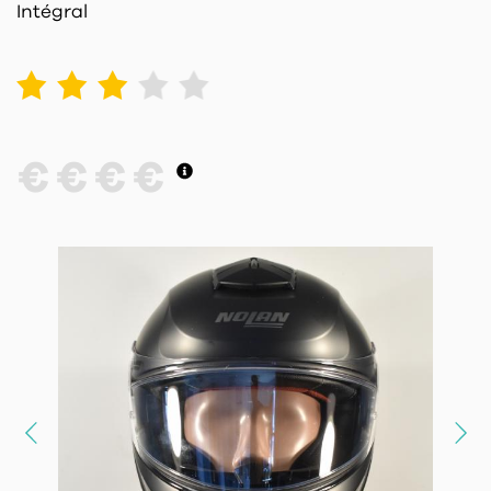
Intégral
1
2
3
4
5
€
€
€
€