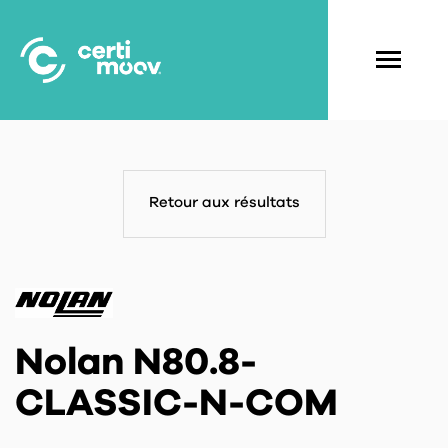
Aller
au
contenu
Navigati
principal
principal
Retour aux résultats
Nolan N80.8-
CLASSIC-N-COM