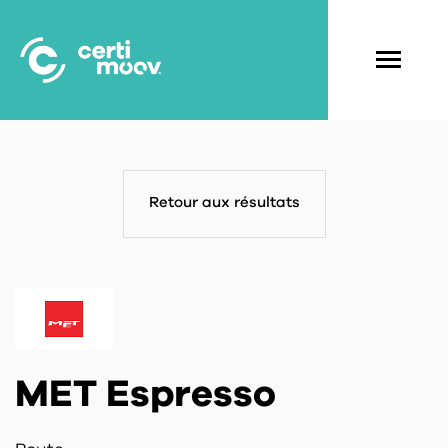
Aller
au
contenu
Navigati
principal
principal
Retour aux résultats
MET Espresso