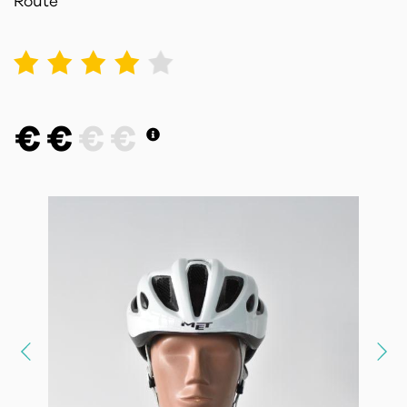
Route
1
2
3
4
5
€
€
€
€