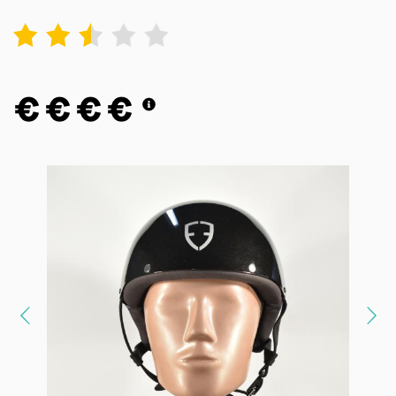
1
2
3
4
5
€
€
€
€