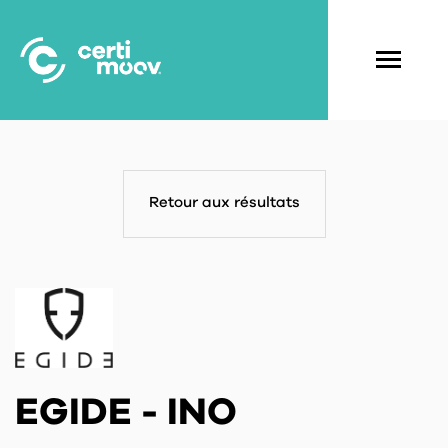
Aller
au
contenu
Navigati
principal
principal
Retour aux résultats
EGIDE - INO