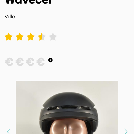
Wavecel
Ville
1
2
3
4
5
€
€
€
€