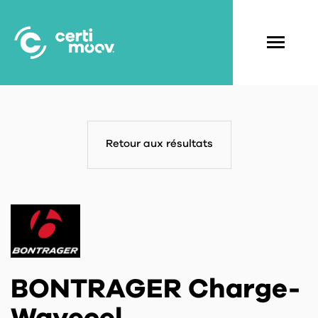
Aller
au
contenu
Navigati
principal
principal
Retour aux résultats
BONTRAGER Charge-