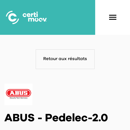
Aller
au
contenu
Navigati
principal
principal
Retour aux résultats
ABUS - Pedelec-2.0