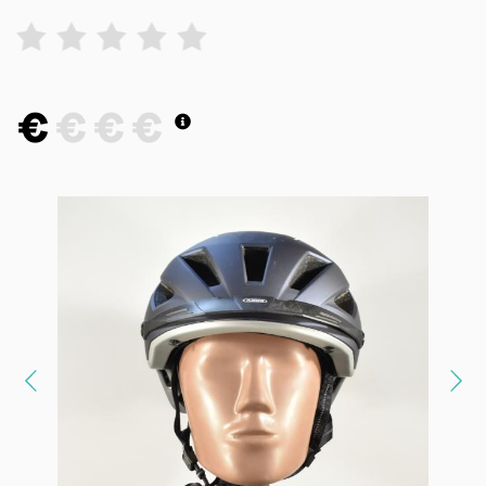
1
2
3
4
5
€
€
€
€