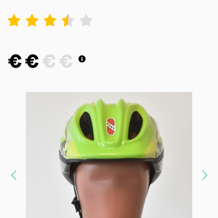
1
2
3
4
5
€
€
€
€