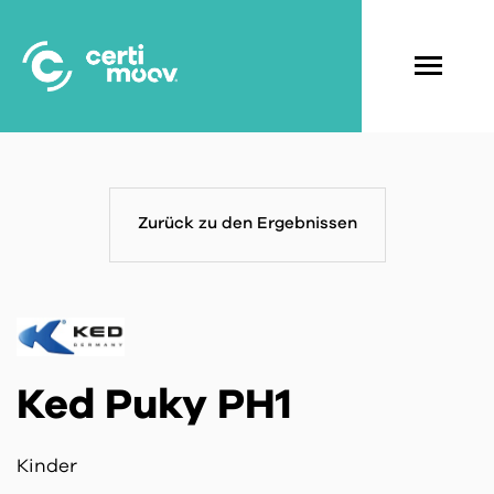
Skip
to
main
Navigati
content
principal
Zurück zu den Ergebnissen
Ked Puky PH1
Kinder