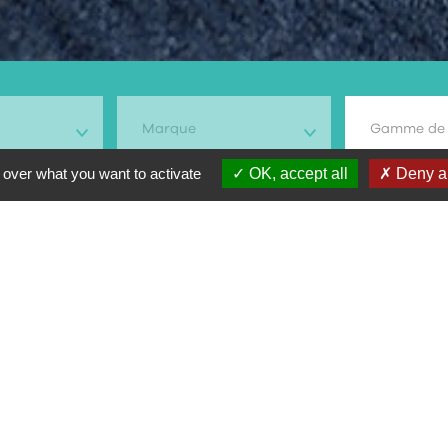
Marque
Gamme de 
 over what you want to activate
OK, accept all
Deny al
rche
odèle
Type moto
Prix