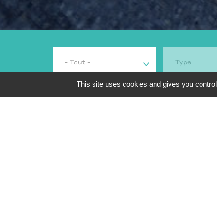
- Tout -
Type
This site uses cookies and gives you control
291
résultats de reche
Aperçu
Marque et m