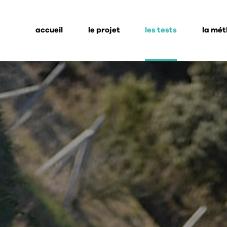
accueil
le projet
les tests
la mé