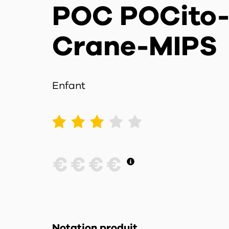
POC POCito
Crane-MIPS
Enfant
1
2
3
4
5
€
€
€
€
Notation produit