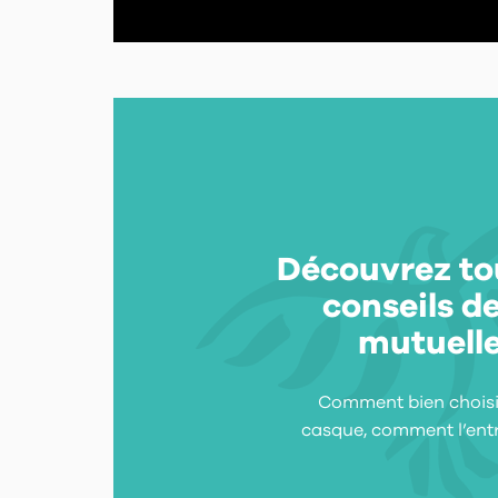
Découvrez to
conseils de
mutuell
Comment bien choisi
casque, comment l’entre