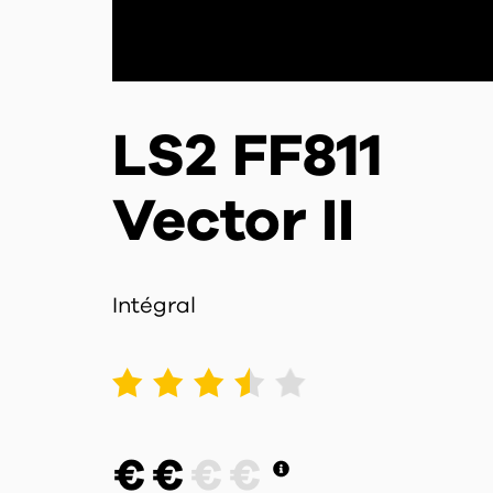
LS2 FF811
Vector II
Intégral
1
2
3
4
5
€
€
€
€