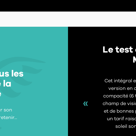
Le test
us les
Cet intégral e
 la
version en 
e
compacité (6 t
champ de visi
r son
et de bonnes p
tenir...
un tarif rais
soleil so