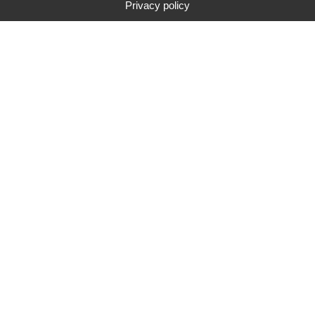
Privacy policy
Type
Marque
Gamme de prix
Rechercher
291
résultats de recherche