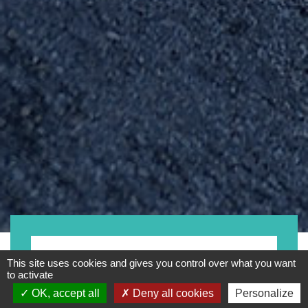
Moto
This site uses cookies and gives you control over what you want
to activate
OK, accept all
Deny all cookies
Personalize