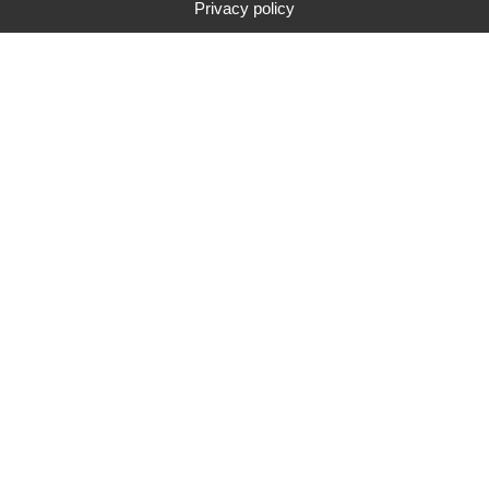
Privacy policy
Type
Marque
Gamme de prix
Rechercher
91
résultats de recherche