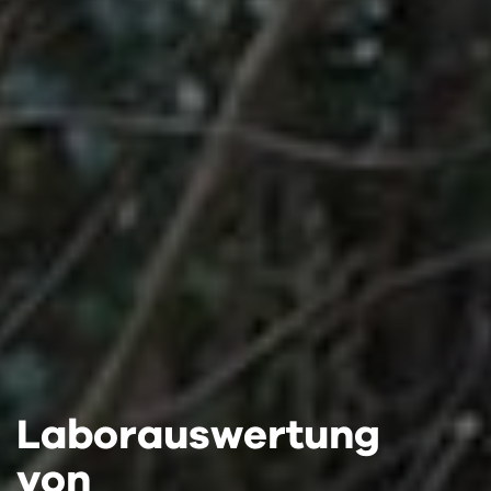
Laborauswertung
Laborauswertung
Laborauswertung
von
von
von