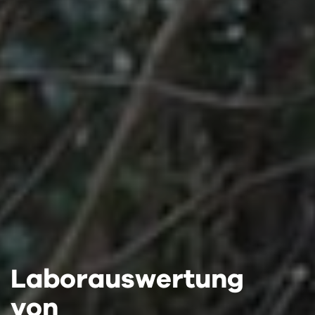
Laborauswertung
Laborauswertung
Laborauswertung
von
von
von