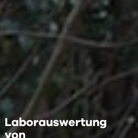
Laborauswertung
Laborauswertung
Laborauswertung
von
von
von