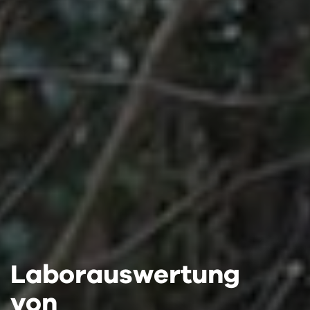
Laborauswertung
Laborauswertung
Laborauswertung
von
von
von