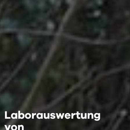
Laborauswertung
Laborauswertung
Laborauswertung
von
von
von