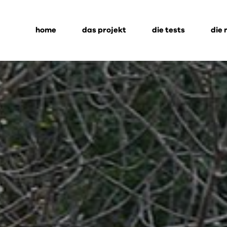
home
das projekt
die tests
die