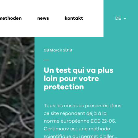
 methoden
news
kontakt
Togg
DE
08 March 2019
Un test qui va plus
loin pour votre
protection
Tous les casques présentés dans
ce site répondent déjà à la
norme européenne ECE 22-05.
Certimoov est une méthode
scientifique qui permet d’aller…