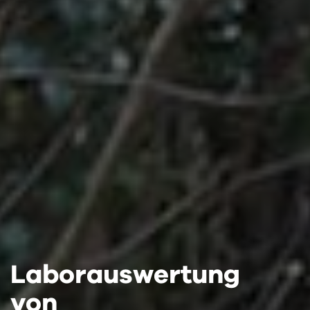
Laborauswertung
Laborauswertung
Laborauswertung
von
von
von