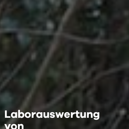
Laborauswertung
Laborauswertung
Laborauswertung
von
von
von