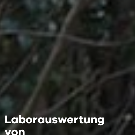
Laborauswertung
Laborauswertung
Laborauswertung
von
von
von