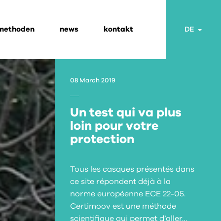
 methoden
news
kontakt
Togg
DE
08 March 2019
Un test qui va plus
loin pour votre
protection
Tous les casques présentés dans
ce site répondent déjà à la
norme européenne ECE 22-05.
Certimoov est une méthode
scientifique qui permet d’aller…