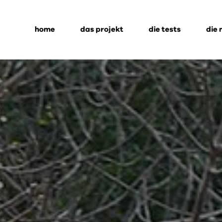
home
das projekt
die tests
die