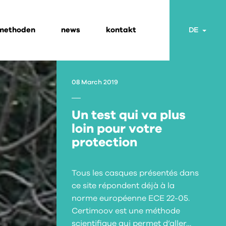
 methoden
news
kontakt
Togg
DE
08 March 2019
Un test qui va plus
loin pour votre
protection
Tous les casques présentés dans
ce site répondent déjà à la
norme européenne ECE 22-05.
Certimoov est une méthode
scientifique qui permet d’aller…