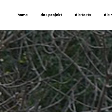
home
das projekt
die tests
die