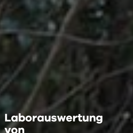
Laborauswertung
Laborauswertung
Laborauswertung
von
von
von