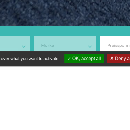
Marke
Preisspann
 over what you want to activate
OK, accept all
Deny al
dell
Typ Motorrad
Preis