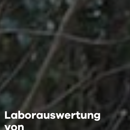
Laborauswertung
Laborauswertung
Laborauswertung
von
von
von